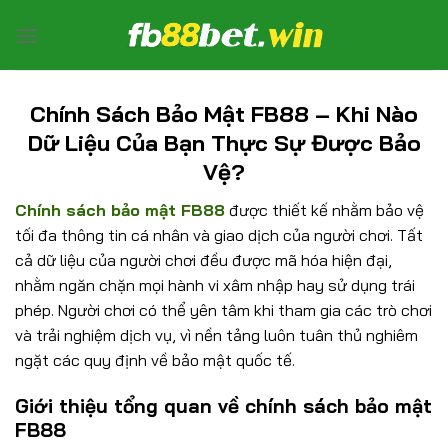
Bỏ
qua
nội
dung
Chính Sách Bảo Mật FB88 – Khi Nào
Dữ Liệu Của Bạn Thực Sự Được Bảo
Vệ?
Chính sách bảo mật FB88
được thiết kế nhằm bảo vệ
tối đa thông tin cá nhân và giao dịch của người chơi. Tất
cả dữ liệu của người chơi đều được mã hóa hiện đại,
nhằm ngăn chặn mọi hành vi xâm nhập hay sử dụng trái
phép. Người chơi có thể yên tâm khi tham gia các trò chơi
và trải nghiệm dịch vụ, vì nền tảng luôn tuân thủ nghiêm
ngặt các quy định về bảo mật quốc tế.
Giới thiệu tổng quan về chính sách bảo mật
FB88