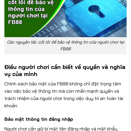
Các nguyên tắc cốt lõi để bảo vệ thông tin của người chơi tại
FB88
Điều người chơi cần biết về quyền và nghĩa
vụ của mình
Chính sách bảo mật của FB88 không chỉ đặt trọng tâm
vào việc bảo vệ thông tin mà còn nhấn mạnh quyền và
trách nhiệm của người chơi trong việc duy trì an toàn tài
khoản.
Bảo mật thông tin đăng nhập
Người chơi cần giữ bí mật tên đăng nhập và mật khẩu,