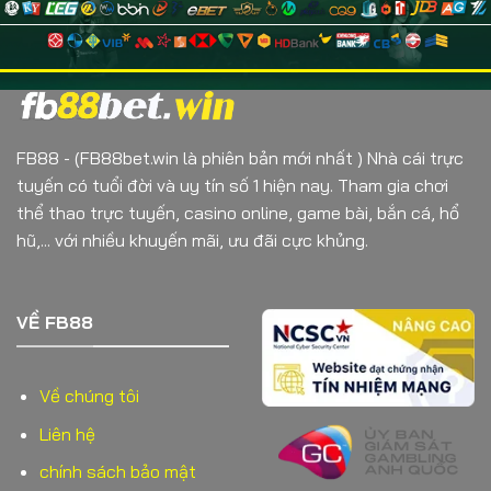
FB88 - (FB88bet.win là phiên bản mới nhất ) Nhà cái trực
tuyến có tuổi đời và uy tín số 1 hiện nay. Tham gia chơi
thể thao trực tuyến, casino online, game bài, bắn cá, hổ
hũ,... với nhiều khuyến mãi, ưu đãi cực khủng.
VỀ FB88
Về chúng tôi
Liên hệ
chính sách bảo mật