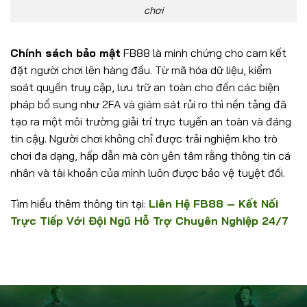
chơi
Chính sách bảo mật
FB88 là minh chứng cho cam kết
đặt người chơi lên hàng đầu. Từ mã hóa dữ liệu, kiểm
soát quyền truy cập, lưu trữ an toàn cho đến các biện
pháp bổ sung như 2FA và giám sát rủi ro thì nền tảng đã
tạo ra một môi trường giải trí trực tuyến an toàn và đáng
tin cậy. Người chơi không chỉ được trải nghiệm kho trò
chơi đa dạng, hấp dẫn mà còn yên tâm rằng thông tin cá
nhân và tài khoản của mình luôn được bảo vệ tuyệt đối.
Tìm hiểu thêm thông tin tại:
Liên Hệ FB88 – Kết Nối
Trực Tiếp Với Đội Ngũ Hỗ Trợ Chuyên Nghiệp 24/7