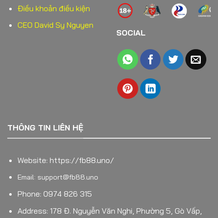
Điều khoản điều kiện
CEO David Sy Nguyen
SOCIAL
THÔNG TIN LIÊN HỆ
Website: https://fb88.uno/
Email:
support@fb88.uno
Phone: 0974 826 315
Address: 178 Đ. Nguyễn Văn Nghi, Phường 5, Gò Vấp,