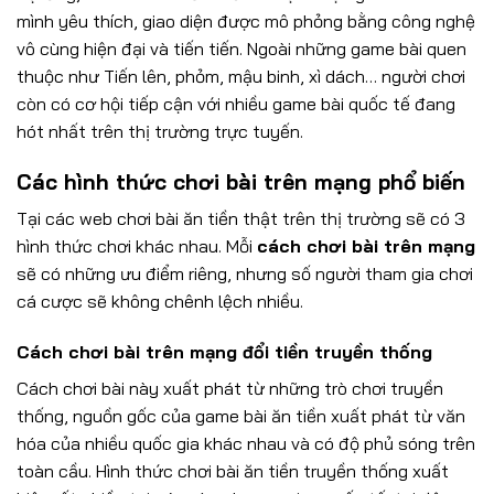
mình yêu thích, giao diện được mô phỏng bằng công nghệ
vô cùng hiện đại và tiến tiến. Ngoài những game bài quen
thuộc như Tiến lên, phỏm, mậu binh, xì dách… người chơi
còn có cơ hội tiếp cận với nhiều game bài quốc tế đang
hót nhất trên thị trường trực tuyến.
Các hình thức chơi bài trên mạng phổ biến
Tại các web chơi bài ăn tiền thật trên thị trường sẽ có 3
hình thức chơi khác nhau. Mỗi
cách chơi bài trên mạng
sẽ có những ưu điểm riêng, nhưng số người tham gia chơi
cá cược sẽ không chênh lệch nhiều.
Cách chơi bài trên mạng đổi tiền truyền thống
Cách chơi bài này xuất phát từ những trò chơi truyền
thống, nguồn gốc của game bài ăn tiền xuất phát từ văn
hóa của nhiều quốc gia khác nhau và có độ phủ sóng trên
toàn cầu. Hình thức chơi bài ăn tiền truyền thống xuất