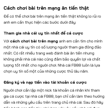
Cách chơi bài trên mạng ăn tiền thật
Để có thể chơi bài trên mạng ăn tiền thật không lo rủi ro
anh em cần thực hiện các bước dưới đây:
Tham gia nhà cái uy tín nhất để cá cược
Với
cách chơi bài trên mạng
anh em cần tìm cho mình
một nhà cái uy tín có số lượng người tham gia đông đảo
nhất. Có rất nhiều trang web đánh bài ăn tiền nhưng
không phải nhà cái nào cũng đảm bảo quyền lợi và chất
lượng tốt nhất cho người chơi. Nhà cái FB88 luôn là lựa
chọn uy tín số một của những cược thủ lâu năm.
Đăng ký và nạp tiền vào tài khoản cá cược
Người chơi cần lập một nick tài khoản cá nhân khi tham
gia cá cược tại nhà cái FB88, bạn chỉ cần làm theo hướng
dẫn và những yêu cầu trên trang chủ nhà cái. Sau đó hãy