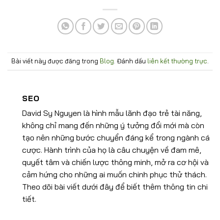
Bài viết này được đăng trong
Blog
. Đánh dấu
liên kết thường trực
.
SEO
David Sy Nguyen là hình mẫu lãnh đạo trẻ tài năng,
không chỉ mang đến những ý tưởng đổi mới mà còn
tạo nên những bước chuyển đáng kể trong ngành cá
cược. Hành trình của họ là câu chuyện về đam mê,
quyết tâm và chiến lược thông minh, mở ra cơ hội và
cảm hứng cho những ai muốn chinh phục thử thách.
Theo dõi bài viết dưới đây để biết thêm thông tin chi
tiết.