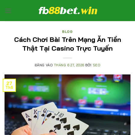
Bỏ
qua
nội
dung
BLOG
Cách Chơi Bài Trên Mạng Ăn Tiền
Thật Tại Casino Trực Tuyến
ĐĂNG VÀO
THÁNG 6 27, 2026
BỞI
SEO
27
Th6