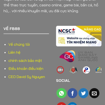
thể thao trực tuyến, casino online, game bài, bắn cá, hổ
hũ,... với nhiều khuyến mãi, ưu đãi cực khủng.
VỀ FB88
Về chúng tôi
Liên hệ
chính sách bảo mật
Điều khoản điều kiện
CEO David Sy Nguyen
SOCIAL