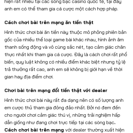
hiện rất nhiều tại các sòng bạc casino quốc tế, tại đây
anh em có thể tham gia cá cược một cách hợp pháp.
Cách chơi bài trên mạng ăn tiền thật
Hình thức chơi bài ăn tiền này thuộc mô phỏng phiên bản
gốc của nhiều thể loại game bài khác nhau, hình ảnh âm
thanh sống động và vô cùng sắc nét, tạo cảm giác chân
thực nhất khi tham gia cá cược. Đây là cách chơi rất phổ
biến, quy luật không có nhiều điểm khác biệt nhưng tỷ lệ
trả thưởng rất cao, anh em sẽ không bị giới hạn về thời
gian hay địa điểm chơi.
Chơi bài trên mạng đổi tiền thật với dealer
Hình thức chơi bài này rất đa dạng nên có số lượng anh
em cược thủ tham gia đông đảo nhất. Bởi nó đem đến
cho người chơi cảm giác thú vị, những trải nghiệm hấp
dẫn giống như đang chơi trực tiếp tại các sòng bạc
.
Cách chơi bài trên mạng
với dealer thường xuất hiện