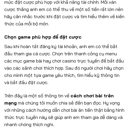
mức đặt cược phù hợp với khả năng tài chính. Mỗi ván
cược thắng anh em có thể thu về một số tiền rất lớn nên
hãy cân nhắc trước khi đặt cược và tìm hiểu thêm về kiến
thức của mỗi bộ môn.
Chọn game phù hợp để đặt cược
Sau khi hoàn tất đăng ký tài khoản, anh em có thể bắt
đầu tham gia cá cược. Chọn trên thanh công cụ menu
các mục game bài hay chơi casino trực tuyến để bắt đầu
vào các sảnh chơi thích hợp. Sau đó người chơi hãy chọn
cho mình một tựa game yêu thích, tìm hiểu kỹ thông tin
và bắt đầu đặt cược.
Trên đây là một số thông tin về
cách chơi bài trên
mạng
mà chúng tôi muốn chia sẻ đến bạn đọc. Hy vọng
với những cách hướng dẫn chơi bài ăn tiền thật bằng hình
thức trực tuyến này sẽ giúp anh em tham gia dễ dàng và
nhanh chóng thích nghi..