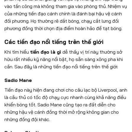
vào tấn công mà không tham gia vào phòng thủ. Nhiệm vụ
của những tiền đạo cánh chính là đánh bại hậu vệ cánh
đối phương. Họ thường rê dắt bóng, chạy cắt lưng đối
phương đồng thời chọn địa điểm hoàn hảo để tạt bóng.
Các tiền đạo nổi tiếng trên thế giới
Khi tìm hiểu
tiền đạo là gì
dễ thấy vị trí này thường sở
hữu rất nhiều kỹ năng nổi bật, họ sẵn sàng xông pha khi
cần. Sau đây là những tiền đạo nổi tiếng trên thế giới:
Sadio Mane
Tiền đạo này hiện đang chơi cho câu lạc bộ Liverpool, anh
là cầu thủ có tốc độ chạy cực nhanh cùng khả năng điều
khiển bóng tốt. Sadio Mane cũng tạo ra đất diễn cho
những hậu vệ cánh đồng thời mở rộng không gian cho
những đồng đội khác.