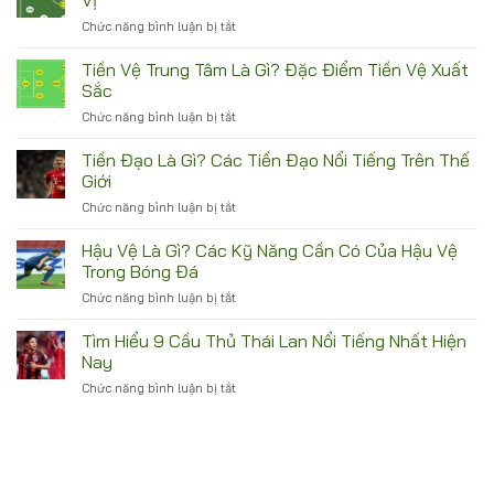
Cược
Cánh
Chức năng bình luận bị tắt
ở
Gấp
Phải
Tiền
Thếp
Hay
Vệ
Tiền Vệ Trung Tâm Là Gì? Đặc Điểm Tiền Vệ Xuất
–
Nhất
Phòng
Chiến
Sắc
Ngự
Thuật
Chức năng bình luận bị tắt
ở
–
Chơi
Tiền
Khám
Siêu
Vệ
Tiền Đạo Là Gì? Các Tiền Đạo Nổi Tiếng Trên Thế
Phá
Đỉnh
Trung
Những
Giới
Tâm
Điều
Chức năng bình luận bị tắt
ở
Là
Thú
Tiền
Gì?
Vị
Đạo
Hậu Vệ Là Gì? Các Kỹ Năng Cần Có Của Hậu Vệ
Đặc
Là
Điểm
Trong Bóng Đá
Gì?
Tiền
Chức năng bình luận bị tắt
ở
Các
Vệ
Hậu
Tiền
Xuất
Vệ
Tìm Hiểu 9 Cầu Thủ Thái Lan Nổi Tiếng Nhất Hiện
Đạo
Sắc
Là
Nổi
Nay
Gì?
Tiếng
Chức năng bình luận bị tắt
ở
Các
Trên
Tìm
Kỹ
Thế
Hiểu
Năng
Giới
9
Cần
Cầu
Có
Thủ
Của